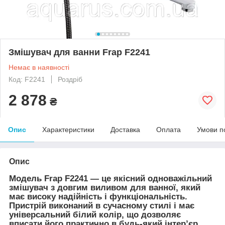
Змішувач для ванни Frap F2241
Немає в наявності
Код: F2241
Роздріб
2 878
₴
Опис
Характеристики
Доставка
Оплата
Умови п
Опис
Модель Frap F2241 — це якісний одноважільний
змішувач з довгим виливом для ванної, який
має високу надійність і функціональність.
Пристрій виконаний в сучасному стилі і має
універсальний білий колір, що дозволяє
вписати його практично в будь-який інтер’єр