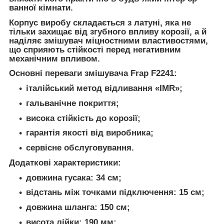
ванної кімнати.
Корпус виробу складається з латуні, яка не
тільки захищає від згубного впливу корозії, а й
наділяє змішувач міцностними властивостями,
що сприяють стійкості перед негативним
механічним впливом.
Основні переваги змішувача Frap F2241:
італійський метод відливання «IMR»;
гальванічне покриття;
висока стійкість до корозії;
гарантія якості від виробника;
сервісне обслуговування.
Додаткові характеристики:
довжина гусака: 34 см;
відстань між точками підключення: 15 см;
довжина шланга: 150 см;
висота лійки: 190 мм;