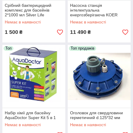
Срібний бактерицидний
Насосна станція
комплекс для басейнів
інтелектуальна
2*1000 мл Silver Life
енергозберігаюча KOER
SCA3-30,
Немає в наявності
Немає в наявності
Н=45М,Q=5.4кбМ,P=750
Вт,1"x1" (KP3311)
1 500
11 490
₴
₴
Топ
Топ продажів
Набір хімії для басейну
Оголовок для свердловини
AquaDoctor Super Kit 5 в 1
герметичний d.125*32 мм
Немає в наявності
Немає в наявності