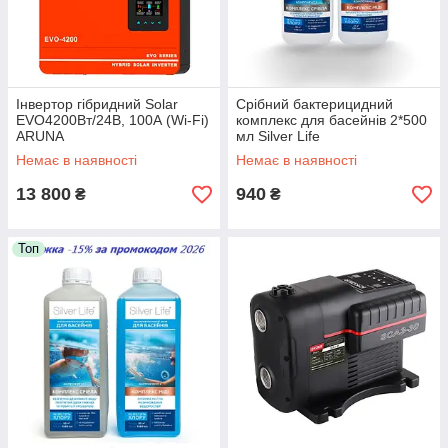
Інвертор гібридний Solar
Срібний бактерицидний
EVO4200Вт/24В, 100А (Wi-Fi)
комплекс для басейнів 2*500
ARUNA
мл Silver Life
Немає в наявності
Немає в наявності
13 800
940
₴
₴
Топ