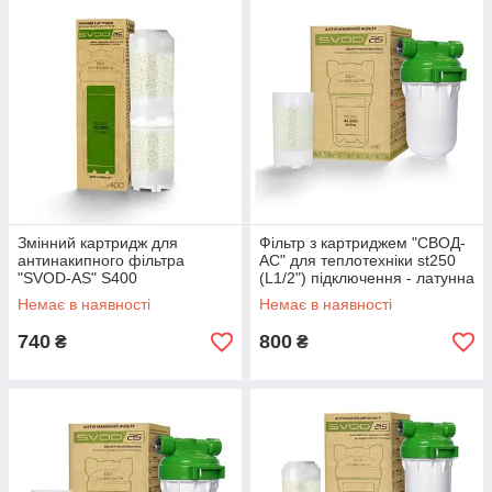
Змінний картридж для
Фільтр з картриджем "СВОД-
антинакипного фільтра
АС" для теплотехніки st250
"SVOD-AS" S400
(L1/2") підключення - латунна
різьба
Немає в наявності
Немає в наявності
740
800
₴
₴