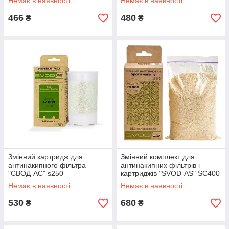
Немає в наявності
Немає в наявності
466
480
₴
₴
Змінний картридж для
Змінний комплект для
антинакипного фільтра
антинакипних фільтрів і
"СВОД-АС" s250
картриджів "SVOD-AS" SC400
(400 мл)
Немає в наявності
Немає в наявності
530
680
₴
₴