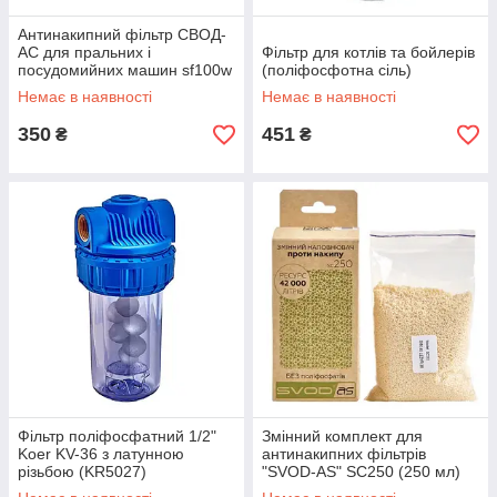
Антинакипний фільтр СВОД-
АС для пральних і
Фільтр для котлів та бойлерів
посудомийних машин sf100w
(поліфосфотна сіль)
(3/4")
Немає в наявності
Немає в наявності
350
451
₴
₴
Фільтр поліфосфатний 1/2"
Змінний комплект для
Koer KV-36 з латунною
антинакипних фільтрів
різьбою (KR5027)
"SVOD-AS" SC250 (250 мл)