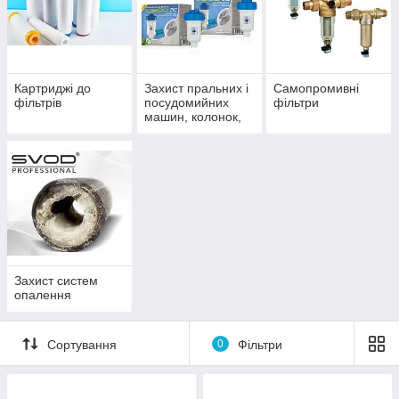
Картриджі до
Захист пральних і
Самопромивні
фільтрів
посудомийних
фільтри
машин, колонок,
бойлерів,
кофемашин
Захист систем
опалення
Сортування
0
Фільтри