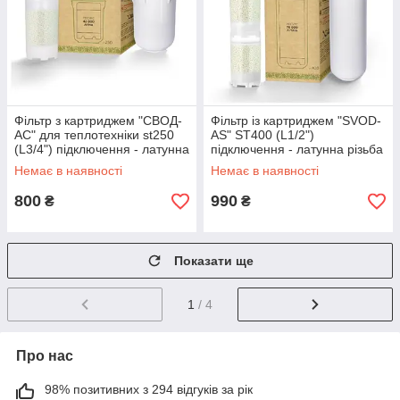
Фільтр з картриджем "СВОД-
Фільтр із картриджем "SVOD-
АС" для теплотехніки st250
AS" ST400 (L1/2")
(L3/4") підключення - латунна
підключення - латунна різьба
різьба
Немає в наявності
Немає в наявності
800
990
₴
₴
Показати ще
1
/ 4
Про нас
98% позитивних з 294 відгуків за рік