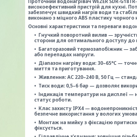
Проточний водонагрівач WEZER SDR-G18TR-
високоефективний пристрій для кухні. По
забезпечує швидкий нагрів води та стабі
виконано з міцного ABS пластику чорного 
Основні характеристики та переваги водон
Гнучкий поворотний вилив — зручність
сторони для оптимального доступу до 
Багаторазовий термозапобіжник — заб
або перепадах напруги.
Діапазон нагріву води: 30–65°C — то
миття та приготування.
Живлення: АС 220–240 В, 50 Гц — стан
Тиск води: 0,5–6 бар — дозволяє вико
Індикація температури на дисплеї — 
статус роботи.
Клас захисту IPX4 — водонепроникніст
безпечне використання у вологих умова
Монтаж на мийку з фіксацією притиск
фіксується.
Гідравлічне з’єднання: зовнішня різьб