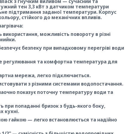
Black з гнучким виливом — сучасний та
тужний тен 3,3 кВт з датчиком температури
льне підтримання заданої температури. Корпус
кольору, стійкого до механічних впливів.
агрівача:
 використання, можливість повороту в різні
мийки.
езпечує безпеку при випадковому перегріві води
чне регулювання та комфортна температура для
дартна мережа, легко підключається.
ристовувати з різними системами водопостачання.
наочно показує поточну температуру води та
ь при попаданні бризок з будь-якого боку,
х кухні.
ною гайкою — легко встановлюється та надійно
а 1/2" — сумісність з більшістю водопровідних