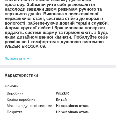
простору. Забезпечуйте собі різноманіття
насолоди завдяки двом режимам ручного та
верхнього душів. Виконана з високоякісної
нержавіючої сталі, система стійка до корозії і
вологості, забезпечуючи довгий термін служби.
Форма круглої лейки і браширована поверхня
додають системі шарму та гармоніюють з будь-
яким дизайном ванної кімнати. Побалуйте себе
розкішшю і комфортом з душовою системою
WEZER EKO16A-09.
Приховати
Характеристики
Основні
Виробник
WEZER
Країна виробник
Китай
Матеріал душової системи
Нержавіюча сталь
Покриття
Нержавіюча сталь