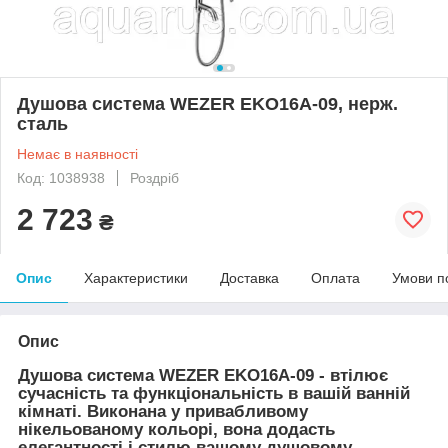
Душова система WEZER EKO16A-09, нерж.
сталь
Немає в наявності
Код: 1038938
Роздріб
2 723
₴
Опис
Характеристики
Доставка
Оплата
Умови п
Опис
Душова система WEZER EKO16A-09 - втілює
сучасність та функціональність в вашій ванній
кімнаті. Виконана у привабливому
нікельованому кольорі, вона додасть
елегантності і стилю вашому душовому