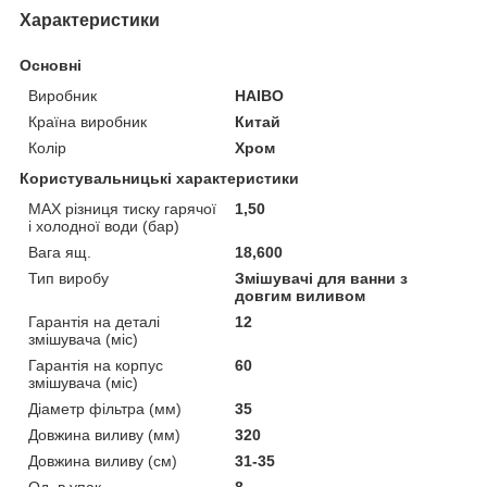
Характеристики
Основні
Виробник
HAIBO
Країна виробник
Китай
Колір
Хром
Користувальницькі характеристики
MAX різниця тиску гарячої
1,50
і холодної води (бар)
Вага ящ.
18,600
Тип виробу
Змішувачі для ванни з
довгим виливом
Гарантія на деталі
12
змішувача (міс)
Гарантія на корпус
60
змішувача (міс)
Діаметр фільтра (мм)
35
Довжина виливу (мм)
320
Довжина виливу (см)
31-35
Од. в упак.
8