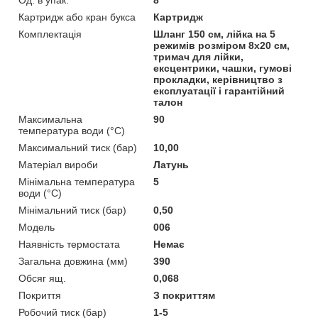
Картридж або кран букса
Картридж
Комплектація
Шланг 150 см, лійка на 5
режимів розміром 8х20 см,
тримач для лійки,
ексцентрики, чашки, гумові
прокладки, керівництво з
експлуатації і гарантійний
талон
Максимальна
90
температура води (°C)
Максимальний тиск (бар)
10,00
Матеріал вироби
Латунь
Мінімальна температура
5
води (°C)
Мінімальний тиск (бар)
0,50
Мoдель
006
Наявність термостата
Немає
Загальна довжина (мм)
390
Обсяг ящ.
0,068
Покриття
З покриттям
Робочий тиск (бар)
1-5