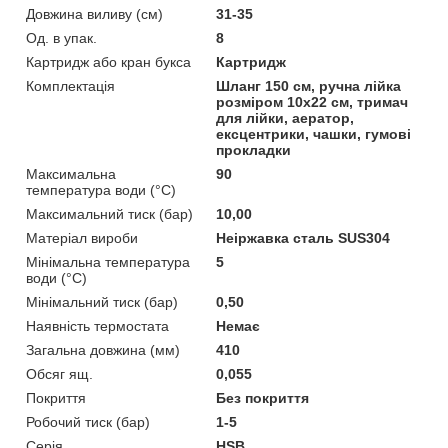
Довжина виливу (см)
31-35
Од. в упак.
8
Картридж або кран букса
Картридж
Комплектація
Шланг 150 см, ручна лійка
розміром 10х22 см, тримач
для лійки, аератор,
ексцентрики, чашки, гумові
прокладки
Максимальна
90
температура води (°C)
Максимальний тиск (бар)
10,00
Матеріал вироби
Неіржавка сталь SUS304
Мінімальна температура
5
води (°C)
Мінімальний тиск (бар)
0,50
Наявність термостата
Немає
Загальна довжина (мм)
410
Обсяг ящ.
0,055
Покриття
Без покриття
Робочий тиск (бар)
1-5
Серія
HSB