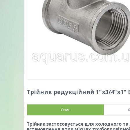
Трійник редукційний 1"х3/4"х1" В
Опис
Х
Трійник застосовується для холодного та
встановлення в тих місцях трубопровідно