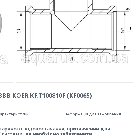
ВВ KOER KF.T100810F (KF0065)
арактеристики
Інформація для замовлення
 гарячого водопостачання, призначений для
ї системи, де необхідно забезпечити