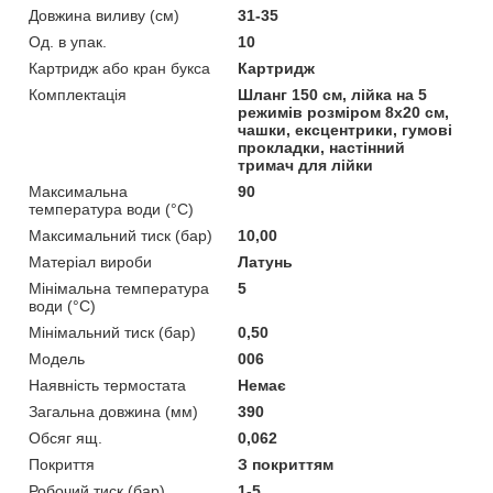
Довжина виливу (см)
31-35
Од. в упак.
10
Картридж або кран букса
Картридж
Комплектація
Шланг 150 см, лійка на 5
режимів розміром 8х20 см,
чашки, ексцентрики, гумові
прокладки, настінний
тримач для лійки
Максимальна
90
температура води (°C)
Максимальний тиск (бар)
10,00
Матеріал вироби
Латунь
Мінімальна температура
5
води (°C)
Мінімальний тиск (бар)
0,50
Мoдель
006
Наявність термостата
Немає
Загальна довжина (мм)
390
Обсяг ящ.
0,062
Покриття
З покриттям
Робочий тиск (бар)
1-5