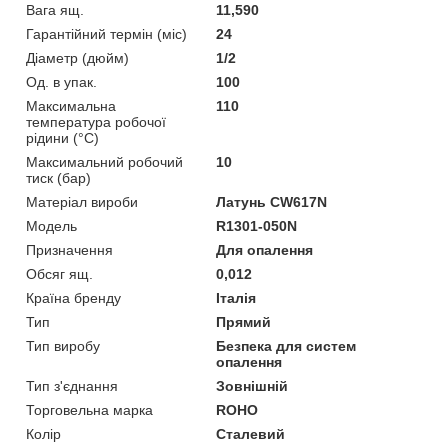
Вага ящ.
11,590
Гарантійний термін (міс)
24
Діаметр (дюйм)
1/2
Од. в упак.
100
Максимальна
110
температура робочої
рідини (°C)
Максимальний робочий
10
тиск (бар)
Матеріал вироби
Латунь CW617N
Мoдель
R1301-050N
Призначення
Для опалення
Обсяг ящ.
0,012
Країна бренду
Італія
Тип
Прямий
Тип виробу
Безпека для систем
опалення
Тип з'єднання
Зовнішній
Торговельна марка
ROHO
Колір
Сталевий