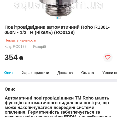
Повітровідвідник автоматичний Roho R1301-
050N - 1/2" Н (нікель) (RO0138)
Немає в наявності
Код: RO0138
Роздріб
354
₴
Опис
Характеристики
Доставка
Оплата
Умови п
Опис
Автоматичні повітровідвідники ТМ Roho мають
функцію автоматичного видалення повітря, що
може накопичуватися всередині системи
опалення. Герметичність забезпечується за
рахунок ущільнення o-ring EPDM, що забезпечує