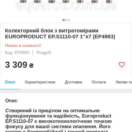
Колекторний блок з витратомірами
EUROPRODUCT EP.S1110-07 1"x7 (EP4983)
Немає в наявності
Код: EP4983
Роздріб
3 309
₴
Опис
Характеристики
Доставка
Оплата
Умови п
Опис
Створений із прицілом на оптимальне
функціонування та надійність, Europroduct
EP.S1110-07 є високотехнологічною точкою
фокусу для вашої системи опалення. Його
метою є безперебійний і точний розподіл