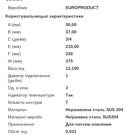
Виробник
EUROPRODUCT
Користувальницькі характеристики
A (мм)
50,00
B (мм)
37,00
C (дюйм)
3/4
E (мм)
210,00
F (мм)
330
W (мм)
375
Вага ящ.
12,100
Діаметр підключення
1
(дюйм)
Од. в упак.
3
Індикатор температури
Так
Кількість контурів
7
Матеріал
Нержавіюча сталь SUS 304
Матеріал вироби
Неіржавка сталь SUS304
Призначення
Для систем опалення
Обсяг ящ.
0,031