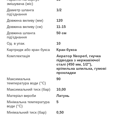
змішувача (міс)
Діаметр шланга
1/2
під'єднання
Довжина виливу (мм)
120
Довжина виливу (см)
11-15
Довжина шланга
50 см
під'єднання
Од. в упак.
10
Картридж або кран букса
Кран букса
Комплектація
Аератор Neoperl, гнучка
підводка з нержавіючої
сталі (450 мм, 1/2"),
кріпильна шпилька, гумові
прокладки
Максимальна
90
температура води (°C)
Максимальний тиск (бар)
10,00
Матеріал вироби
Латунь
Мінімальна температура
5
води (°C)
Мінімальний тиск (бар)
0,50