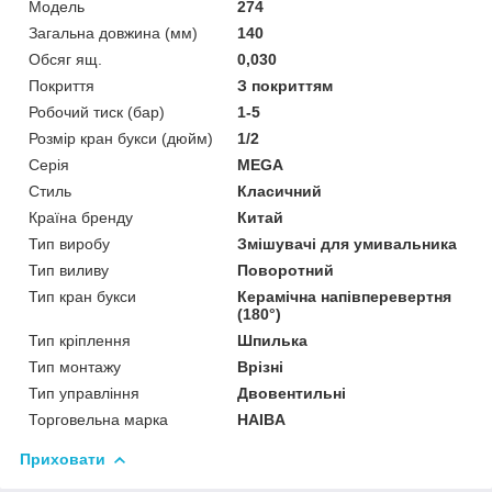
Мoдель
274
Загальна довжина (мм)
140
Обсяг ящ.
0,030
Покриття
З покриттям
Робочий тиск (бар)
1-5
Розмір кран букси (дюйм)
1/2
Серія
MEGA
Стиль
Класичний
Країна бренду
Китай
Тип виробу
Змішувачі для умивальника
Тип виливу
Поворотний
Тип кран букси
Керамічна напівперевертня
(180°)
Тип кріплення
Шпилька
Тип монтажу
Врізні
Тип управління
Двовентильні
Торговельна марка
HAIBA
Приховати