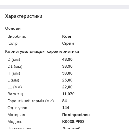
Характеристики
Основні
Виробник
Koer
Колір
Сірий
Користувальницькі характеристики
D (мм)
48,90
D1 (мм)
38,90
H (мм)
53,00
L (мм)
25,00
L1 (мм)
22,00
Вага ящ.
11,070
Гарантійний термін (міс)
84
Од. в упак.
144
Матеріал
Поліпропілен
Мoдель
K0038.PRO
Призначення
Для труб