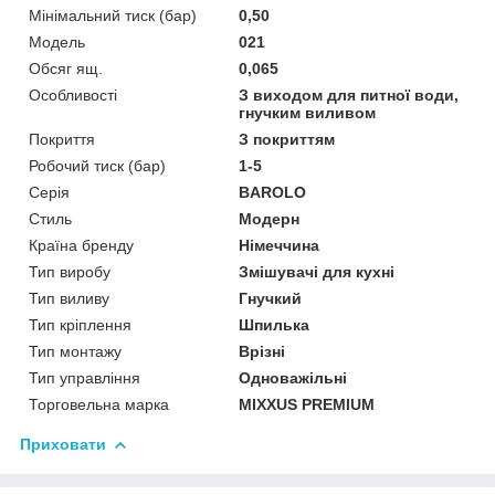
Мінімальний тиск (бар)
0,50
Мoдель
021
Обсяг ящ.
0,065
Особливості
З виходом для питної води,
гнучким виливом
Покриття
З покриттям
Робочий тиск (бар)
1-5
Серія
BAROLO
Стиль
Модерн
Країна бренду
Німеччина
Тип виробу
Змішувачі для кухні
Тип виливу
Гнучкий
Тип кріплення
Шпилька
Тип монтажу
Врізні
Тип управління
Одноважільні
Торговельна марка
MIXXUS PREMIUM
Приховати