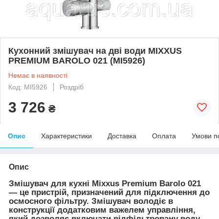
Кухонний змішувач на дві води MIXXUS
PREMIUM BAROLO 021 (MI5926)
Немає в наявності
Код: MI5926
Роздріб
3 726
₴
Опис
Характеристики
Доставка
Оплата
Умови п
Опис
Змішувач для кухні Mixxus Premium Barolo 021
— це пристрій, призначений для підключення до
осмосного фільтру. Змішувач володіє в
конструкції додатковим важелем управління,
який дозволяє включати відфільтровану воду