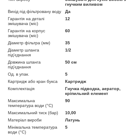
гнучким виливом
Вихід під фільтровану воду
Да
Гарантія на деталі
12
змішувача (міс)
Гарантія на корпус
60
змішувача (міс)
Діаметр фільтра (мм)
35
Діаметр шланга
1/2
під'єднання
Довжина шланга
50 см
під'єднання
Од. в упак.
5
Картридж або кран букса
Картридж
Комплектація
Гнучка підводка, аератор,
кріпильний елемент
Максимальна
90
температура води (°C)
Максимальний тиск (бар)
10,00
Матеріал вироби
Латунь
Мінімальна температура
5
води (°C)