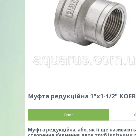
Муфта редукційна 1"x1-1/2" KOER 
Опис
Х
Муфта редукційна, або, як її ще називают
створення з’єднання двох труб із різними