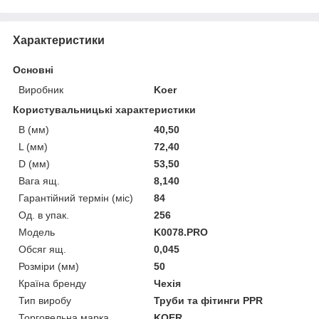
Характеристики
Основні
Виробник
Koer
Користувальницькі характеристики
B (мм)
40,50
L (мм)
72,40
D (мм)
53,50
Вага ящ.
8,140
Гарантійний термін (міс)
84
Од. в упак.
256
Мoдель
K0078.PRO
Обсяг ящ.
0,045
Розміри (мм)
50
Країна бренду
Чехія
Тип виробу
Труби та фітинги PPR
Торговельна марка
KOER