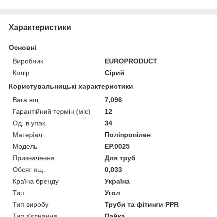
Характеристики
Основні
Виробник
EUROPRODUCT
Колір
Сірий
Користувальницькі характеристики
Вага ящ.
7,096
Гарантійний термін (міс)
12
Од. в упак.
34
Матеріал
Поліпропілен
Мoдель
EP.0025
Призначення
Для труб
Обсяг ящ.
0,033
Країна бренду
Україна
Тип
Угол
Тип виробу
Труби та фітинги PPR
Тип з'єднання
Пайка