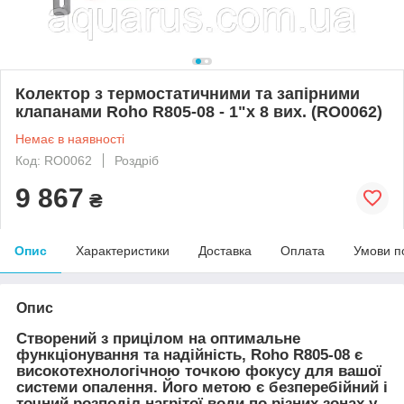
Колектор з термостатичними та запірними
клапанами Roho R805-08 - 1"х 8 вих. (RO0062)
Немає в наявності
Код: RO0062
Роздріб
9 867
₴
Опис
Характеристики
Доставка
Оплата
Умови п
Опис
Створений з прицілом на оптимальне
функціонування та надійність, Roho R805-08 є
високотехнологічною точкою фокусу для вашої
системи опалення. Його метою є безперебійний і
точний розподіл нагрітої води по різних зонах у