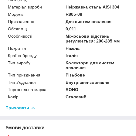
Матеріал вироби
Неіржавка сталь AISI 304
Мoдель
R805-08
Призначення
Для систем опалення
Обсяг ящ.
0,011
Особливості
Міжосьова відстань
регулюється: 200-285 мм
Покриття
Нікель
Країна бренду
Італія
Тип виробу
Колектори для систем
опалення
Тип приєднання
Різьбове
Тип з'єднання
Внутрішня-зовнішня
Торговельна марка
ROHO
Колір
Сталевий
Приховати
Умови доставки