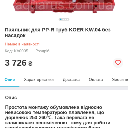
Паяльник для PP-R труб KOER KW.04 без
насадок
Немає в наявності
Код: KA0005
Роздріб
3 726
₴
Опис
Характеристики
Доставка
Оплата
Умови п
Опис
Простота монтажу обумовлена відносно
невисокою температурою плавлення, що
дорівнює 250-260℃. Така перевага не
залишилася непоміченою, тому для роботи
з поліпропіленовими матеріалами було