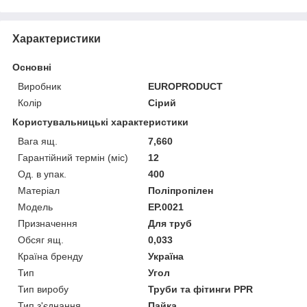
Характеристики
Основні
Виробник
EUROPRODUCT
Колір
Сірий
Користувальницькі характеристики
Вага ящ.
7,660
Гарантійний термін (міс)
12
Од. в упак.
400
Матеріал
Поліпропілен
Мoдель
EP.0021
Призначення
Для труб
Обсяг ящ.
0,033
Країна бренду
Україна
Тип
Угол
Тип виробу
Труби та фітинги PPR
Тип з'єднання
Пайка