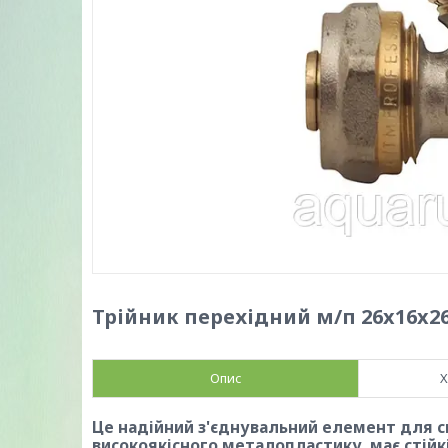
Трійник перехідний м/п 26x16x2
Опис
Х
Це надійний з'єднувальний елемент для с
високоякісного металопластику, має стійкі