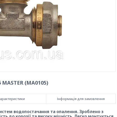
6 MASTER (MA0105)
арактеристики
Інформація для замовлення
истем водопостачання та опалення. Зроблено з
сть до корозії та високу міцність. Легко монтується