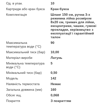
Од. в упак.
10
Картридж або кран букса
Кран букса
Комплектація
Шланг 150 см, ручна 3-х
режимна лійка розміром
8х20 см, тримач для лійки,
ексцентрики, чашки, гумові
прокладки, керівництво з
експлуатації і гарантійний
талон
Максимальна
90
температура води (°C)
Максимальний тиск (бар)
10,00
Матеріал вироби
Латунь
Мінімальна температура
5
води (°C)
Мінімальний тиск (бар)
0,50
Мoдель
142
Наявність термостата
Немає
Загальна довжина (мм)
160
Обсяг ящ.
0,068
Покриття
З покриттям