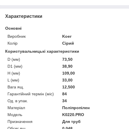
Характеристики
Основні
Виробник
Koer
Колір
Сірий
Користувальницькі характеристики
D (мм)
73,50
D1 (мм)
38,90
H (мм)
109,00
L (мм)
33,00
Вага ящ.
12,500
Гарантійний термін (міс)
84
Од. в упак.
34
Матеріал
Поліпропілен
Мoдель
K0220.PRO
Призначення
Для труб
Обсяг ящ.
0,048