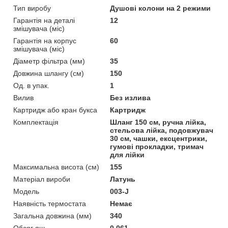
Тип виробу
Душові колони на 2 режими
Гарантія на деталі
12
змішувача (міс)
Гарантія на корпус
60
змішувача (міс)
Діаметр фільтра (мм)
35
Довжина шлангу (см)
150
Од. в упак.
1
Вилив
Без излива
Картридж або кран букса
Картридж
Комплектація
Шланг 150 см, ручна лійка,
стельова лійка, подовжувач
30 см, чашки, ексцентрики,
гумові прокладки, тримач
для лійки
Максимальна висота (см)
155
Матеріал вироби
Латунь
Мoдель
003-J
Наявність термостата
Немає
Загальна довжина (мм)
340
Обсяг ящ.
0,061