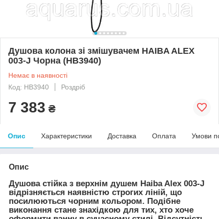
Душова колона зі змішувачем HAIBA ALEX
003-J Чорна (HB3940)
Немає в наявності
Код: HB3940
Роздріб
7 383
₴
Опис
Характеристики
Доставка
Оплата
Умови п
Опис
Душова стійка з верхнім душем Haiba Alex 003-J
відрізняється наявністю строгих ліній, що
посилюються чорним кольором. Подібне
виконання стане знахідкою для тих, хто хоче
оформити ванну в сучасному стилі. Відсутність