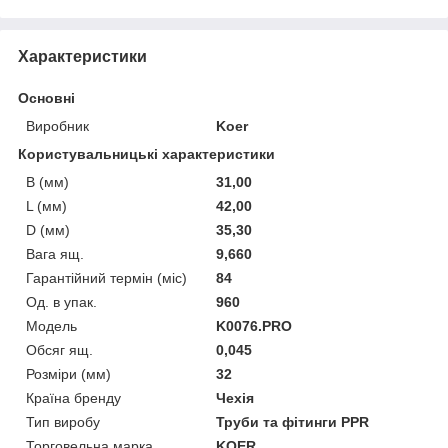
Характеристики
Основні
Виробник
Koer
Користувальницькі характеристики
B (мм)
31,00
L (мм)
42,00
D (мм)
35,30
Вага ящ.
9,660
Гарантійний термін (міс)
84
Од. в упак.
960
Мoдель
K0076.PRO
Обсяг ящ.
0,045
Розміри (мм)
32
Країна бренду
Чехія
Тип виробу
Труби та фітинги PPR
Торговельна марка
KOER