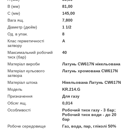
B (мм)
81,00
C (мм)
145,00
Вага ящ.
7,800
Діаметр (дюйм)
1 1/2
Од. в упак.
8
Клас герметичності
А
затвору
Максимальний робочий
40
тиск (бар)
Матеріал вироби
Латунь CW617N нікельована
Матеріал кульового
Латунь хромована CW617N
затвора
Матеріал штока
Нікельована Латунь CW617N
Мoдель
KR.214.G
Призначення
Для газу
Обсяг ящ.
0,014
Особливості
Робочий тиск газу - 3 бар;
Робочий тиск води - до 20
бар
Робоче середовище
Газ, вода, пар, гліколі 50%