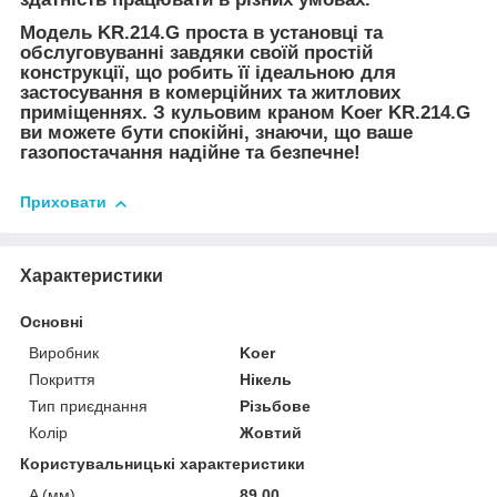
Модель KR.214.G проста в установці та
обслуговуванні завдяки своїй простій
конструкції, що робить її ідеальною для
застосування в комерційних та житлових
приміщеннях. З кульовим краном Koer KR.214.G
ви можете бути спокійні, знаючи, що ваше
газопостачання надійне та безпечне!
Приховати
Характеристики
Основні
Виробник
Koer
Покриття
Нікель
Тип приєднання
Різьбове
Колір
Жовтий
Користувальницькі характеристики
A (мм)
89,00