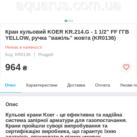
Кран кульовий KOER KR.214.G - 1 1/2" FF ГГВ
YELLOW, ручка "важіль" жовта (KR0136)
Немає в наявності
Код: KR0136
Роздріб
964
₴
Опис
Характеристики
Доставка
Оплата
Умови п
Опис
Кульові крани Koer - це ефективна та надійна
система запірної арматури для газопостачання.
Крани пройшли суворі випробування та
сертифікацію виробника, що гарантує їхню
здатність працювати в різних умовах.