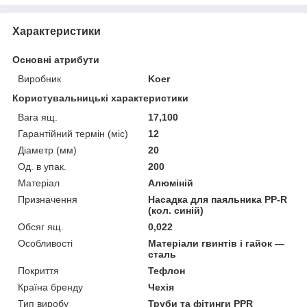
Характеристики
Основні атрибути
Виробник
Koer
Користувальницькі характеристики
Вага ящ.
17,100
Гарантійний термін (міс)
12
Діаметр (мм)
20
Од. в упак.
200
Матеріал
Алюміній
Призначення
Насадка для паяльника PP-R
(кол. синій)
Обсяг ящ.
0,022
Особливості
Матеріали гвинтів і гайок —
сталь
Покриття
Тефлон
Країна бренду
Чехія
Тип виробу
Труби та фітинги PPR