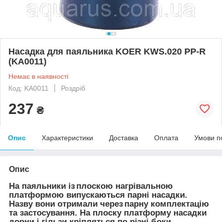
Насадка для паяльника KOER KWS.020 PP-R
(KA0011)
Немає в наявності
Код: KA0011
Роздріб
237
₴
Опис
Характеристики
Доставка
Оплата
Умови п
Опис
На паяльники із плоскою нагрівальною
платформою випускаються парні насадки.
Назву вони отримали через парну комплектацію
та застосування. На плоску платформу насадки
дорни і гільзи кріпляться по різні боки