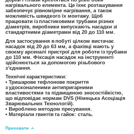
нагрівального елемента. Це їхнє розташування
забезпечує рівномірне нагрівання, а також
можливість швидкого їх монтажу. Щоб
працювати із пластиковими трубами різних
діаметрів, виробники випускають насадки зі
стандартними діаметрами від 20 до 110 мм.
Для застосування в побуті цілком вистачає
насадок від 20 до 63 мм, а фахівці мають у
своєму арсеналі пристрої для роботи із трубами
до 110 мм. Фіксація насадок на інструменті
здійснюється за допомогою різьбового
з’єднання.
Технічні характеристики:
• Тришарове тефлонове покриття
з удосконаленими антипригарними
властивостями та підвищеною зносостійкістю,
що відповідає нормам DVS (Німецька Асоціація
Зварювальних Технологій).
• Вироблено методом пресування.
• Матеріали гвинтів та гайок: сталь.
Приховати