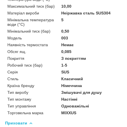
Максимальний тиск (бар)
10,00
Матеріал вироби
Неіржавка сталь SUS304
Мінімальна температура
5
води (°C)
Мінімальний тиск (бар)
0,50
Мoдель
003
Наявність термостата
Немає
Обсяг ящ.
0,085
Покриття
З покриттям
Робочий тиск (бар)
1-5
Серія
SUS
Стиль
Класичний
Країна бренду
Німеччина
Тип виробу
Змішувачі для душу
Тип монтажу
Настінні
Тип управління
Одноважільні
Торговельна марка
MIXXUS
Приховати