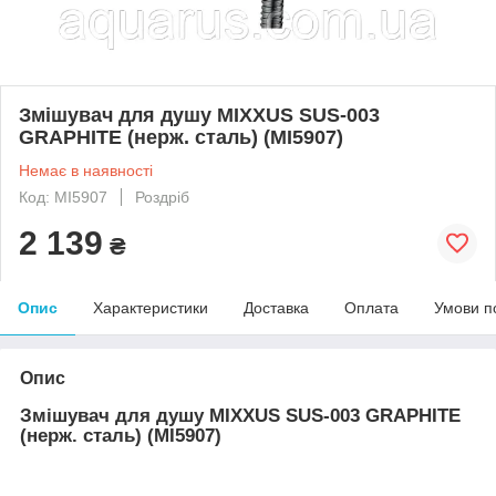
Змішувач для душу MIXXUS SUS-003
GRAPHITE (нерж. сталь) (MI5907)
Немає в наявності
Код: MI5907
Роздріб
2 139
₴
Опис
Характеристики
Доставка
Оплата
Умови п
Опис
Змішувач для душу MIXXUS SUS-003 GRAPHITE
(нерж. сталь) (MI5907)