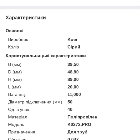
Характеристики
Основні
Виробник
Koer
Колір
Сірий
Користувальницькі характеристики
B (мм)
39,50
D (мм)
48,90
H (мм)
89,00
L (мм)
26,00
Вага ящ.
11,000
Діаметр підключення (мм)
50
Од. в упак.
40
Матеріал
Поліпропілен
Мoдель
K0272.PRO
Призначення
Для труб
Обсяг ящ.
0,047