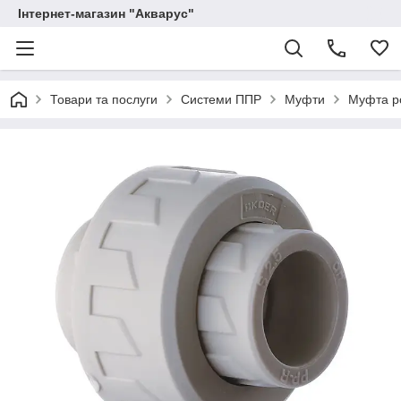
Інтернет-магазин "Акварус"
Товари та послуги
Системи ППР
Муфти
Муфта ро