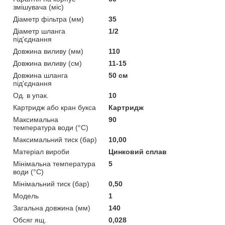
змішувача (міс)
Діаметр фільтра (мм)
35
Діаметр шланга
1/2
під'єднання
Довжина виливу (мм)
110
Довжина виливу (см)
11-15
Довжина шланга
50 см
під'єднання
Од. в упак.
10
Картридж або кран букса
Картридж
Максимальна
90
температура води (°C)
Максимальний тиск (бар)
10,00
Матеріал вироби
Цинковий сплав
Мінімальна температура
5
води (°C)
Мінімальний тиск (бар)
0,50
Мoдель
1
Загальна довжина (мм)
140
Обсяг ящ.
0,028