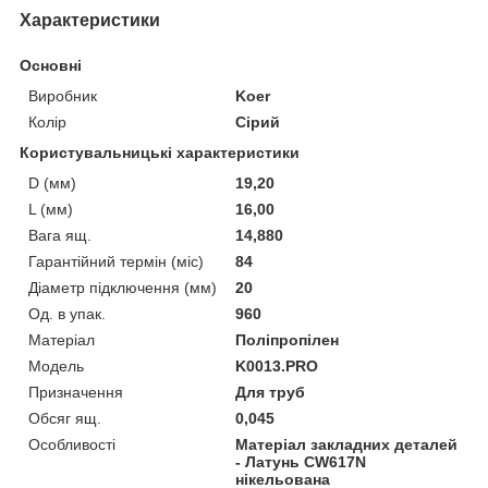
Характеристики
Основні
Виробник
Koer
Колір
Сірий
Користувальницькі характеристики
D (мм)
19,20
L (мм)
16,00
Вага ящ.
14,880
Гарантійний термін (міс)
84
Діаметр підключення (мм)
20
Од. в упак.
960
Матеріал
Поліпропілен
Мoдель
K0013.PRO
Призначення
Для труб
Обсяг ящ.
0,045
Особливості
Матеріал закладних деталей
- Латунь CW617N
нікельована