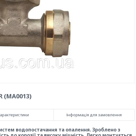
R (MA0013)
арактеристики
Інформація для замовлення
истем водопостачання та опалення. Зроблено з
сть до корозії та високу міцність. Легко монтується