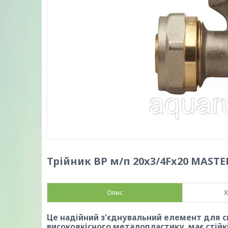
Трійник ВР м/п 20x3/4Fx20 MASTE
Опис
Х
Це надійний з'єднувальний елемент для с
високоякісного металопластику, має стійкі