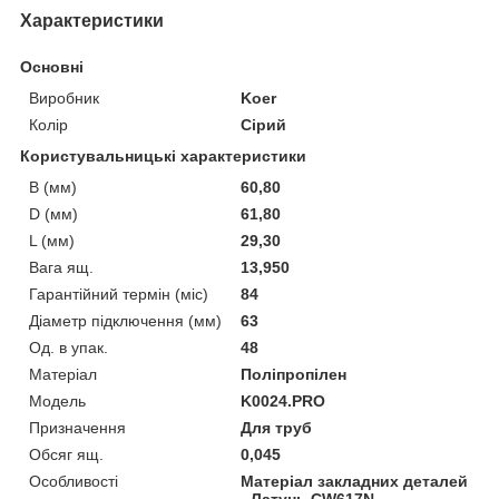
Характеристики
Основні
Виробник
Koer
Колір
Сірий
Користувальницькі характеристики
B (мм)
60,80
D (мм)
61,80
L (мм)
29,30
Вага ящ.
13,950
Гарантійний термін (міс)
84
Діаметр підключення (мм)
63
Од. в упак.
48
Матеріал
Поліпропілен
Мoдель
K0024.PRO
Призначення
Для труб
Обсяг ящ.
0,045
Особливості
Матеріал закладних деталей
- Латунь CW617N