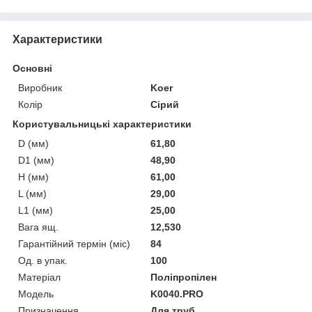
Характеристики
Основні
Виробник
Koer
Колір
Сірий
Користувальницькі характеристики
D (мм)
61,80
D1 (мм)
48,90
H (мм)
61,00
L (мм)
29,00
L1 (мм)
25,00
Вага ящ.
12,530
Гарантійний термін (міс)
84
Од. в упак.
100
Матеріал
Поліпропілен
Мoдель
K0040.PRO
Призначення
Для труб