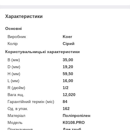
Характеристики
Основні
Виробник
Koer
Колір
Сірий
Користувальницькі характеристики
B (мм)
35,00
D (мм)
19,20
H (мм)
59,50
L (мм)
16,00
R (дюйм)
1/2
Вага ящ.
12,020
Гарантійний термін (міс)
84
Од. в упак.
162
Матеріал
Поліпропілен
Мoдель
K0108.PRO
Призначення
Для труб