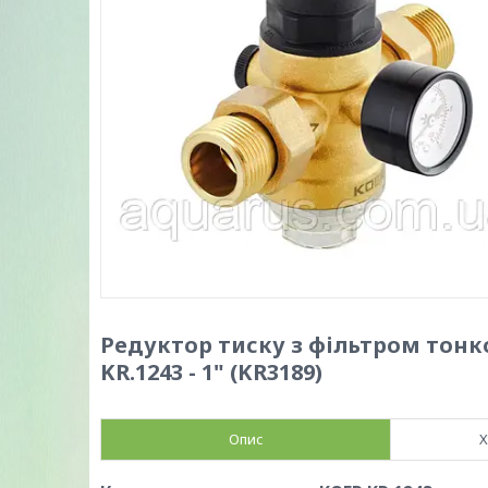
Редуктор тиску з фільтром тон
KR.1243 - 1" (KR3189)
Опис
Х