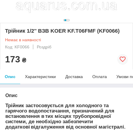
Трійник 1/2'' ВЗВ KOER KF.T06FMF (KF0066)
Немає в наявності
Код: KF0066
Роздріб
173
₴
Опис
Характеристики
Доставка
Оплата
Умови п
Опис
Трійник застосовується для холодного та
гарячого водопостачання, призначений для
встановлення в тих місцях трубопровідної
системи, де необхідно забезпечити
додаткові відгалуження від основної магістралі.