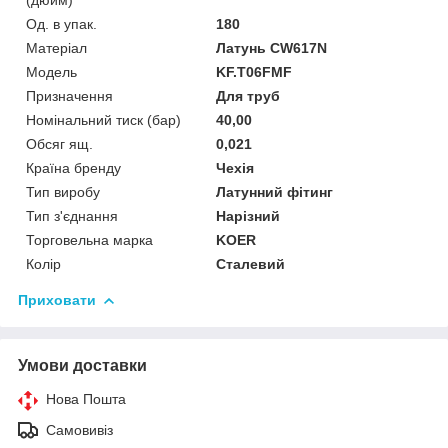
Од. в упак.
180
Матеріал
Латунь CW617N
Мoдель
KF.T06FMF
Призначення
Для труб
Номінальний тиск (бар)
40,00
Обсяг ящ.
0,021
Країна бренду
Чехія
Тип виробу
Латунний фітинг
Тип з'єднання
Нарізний
Торговельна марка
KOER
Колір
Сталевий
Приховати
Умови доставки
Нова Пошта
Самовивіз