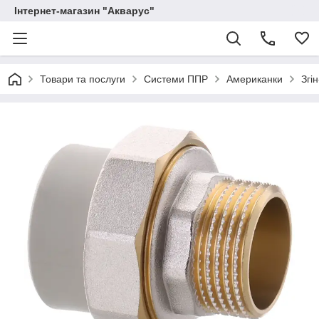
Інтернет-магазин "Акварус"
Товари та послуги
Системи ППР
Американки
Згі