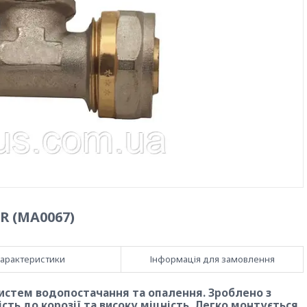
R (MA0067)
арактеристики
Інформація для замовлення
истем водопостачання та опалення. Зроблено з
сть до корозії та високу міцність. Легко монтується