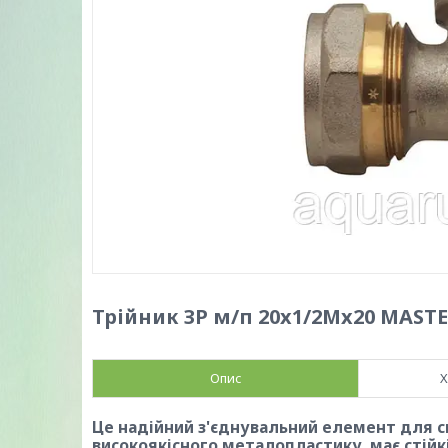
Трійник ЗР м/п 20x1/2Mx20 MASTE
Опис
Х
Це надійний з'єднувальний елемент для с
високоякісного металопластику, має стійкі