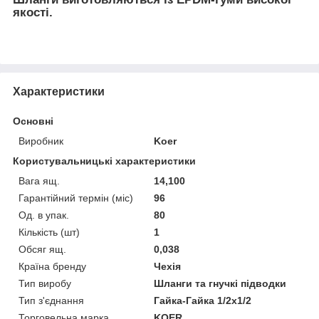
якості.
Характеристики
Основні
Виробник
Koer
Користувальницькі характеристики
Вага ящ.
14,100
Гарантійний термін (міс)
96
Од. в упак.
80
Кількість (шт)
1
Обсяг ящ.
0,038
Країна бренду
Чехія
Тип виробу
Шланги та гнучкі підводки
Тип з'єднання
Гайка-Гайка 1/2x1/2
Торговельна марка
KOER