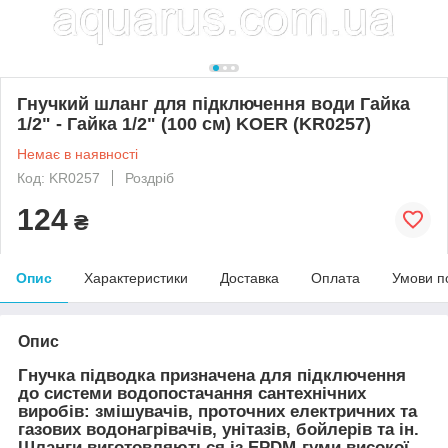
Гнучкий шланг для підключення води Гайка
1/2" - Гайка 1/2" (100 см) KOER (KR0257)
Немає в наявності
Код: KR0257
Роздріб
124
₴
Опис
Характеристики
Доставка
Оплата
Умови п
Опис
Гнучка підводка призначена для підключення
до системи водопостачання сантехнічних
виробів: змішувачів, проточних електричних та
газових водонагрівачів, унітазів, бойлерів та ін.
Шланги виготовляються із EPDM-гуми високої