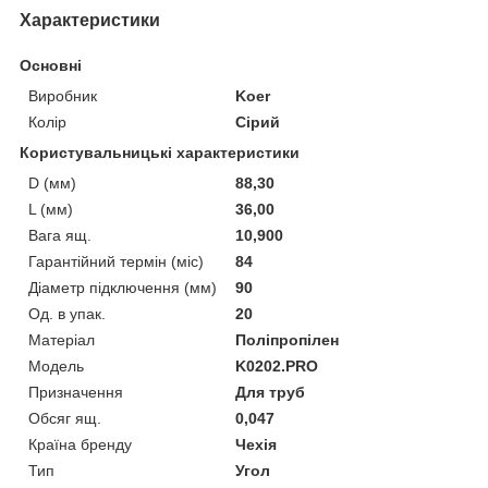
Характеристики
Основні
Виробник
Koer
Колір
Сірий
Користувальницькі характеристики
D (мм)
88,30
L (мм)
36,00
Вага ящ.
10,900
Гарантійний термін (міс)
84
Діаметр підключення (мм)
90
Од. в упак.
20
Матеріал
Поліпропілен
Мoдель
K0202.PRO
Призначення
Для труб
Обсяг ящ.
0,047
Країна бренду
Чехія
Тип
Угол