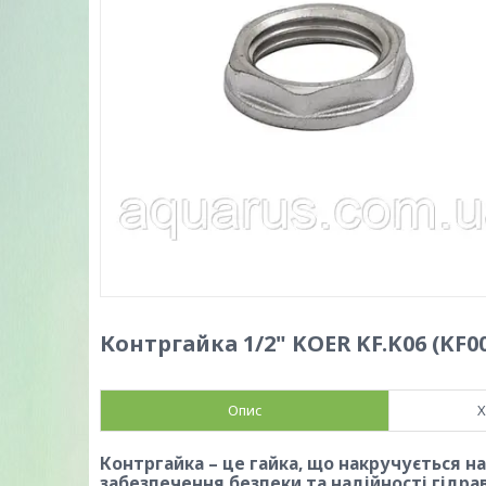
Контргайка 1/2" KOER KF.K06 (KF0
Опис
Х
Контргайка – це гайка, що накручується на
забезпечення безпеки та надійності гідра