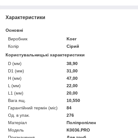
Характеристики
Основні
Виробник
Koer
Колір
Сірий
Користувальницькі характеристики
D (мм)
38,90
D1 (мм)
31,00
H (мм)
47,00
L (мм)
22,00
L1 (мм)
20,00
Вага ящ.
10,550
Гарантійний термін (міс)
84
Од. в упак.
276
Матеріал
Поліпропілен
Мoдель
K0036.PRO
Призначення
Для труб