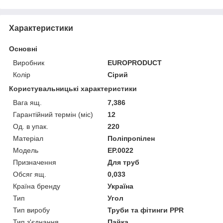
Характеристики
Основні
Виробник
EUROPRODUCT
Колір
Сірий
Користувальницькі характеристики
Вага ящ.
7,386
Гарантійний термін (міс)
12
Од. в упак.
220
Матеріал
Поліпропілен
Мoдель
EP.0022
Призначення
Для труб
Обсяг ящ.
0,033
Країна бренду
Україна
Тип
Угол
Тип виробу
Труби та фітинги PPR
Тип з'єднання
Пайка