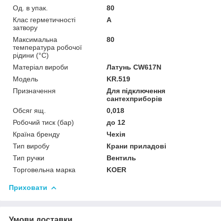
Од. в упак.
80
Клас герметичності
А
затвору
Максимальна
80
температура робочої
рідини (°C)
Матеріал вироби
Латунь CW617N
Мoдель
KR.519
Призначення
Для підключення
сантехприборів
Обсяг ящ.
0,018
Робочий тиск (бар)
до 12
Країна бренду
Чехія
Тип виробу
Крани приладові
Тип ручки
Вентиль
Торговельна марка
KOER
Приховати
Умови доставки