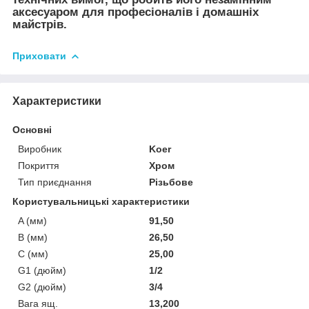
аксесуаром для професіоналів і домашніх
майстрів.
Приховати
Характеристики
Основні
Виробник
Koer
Покриття
Хром
Тип приєднання
Різьбове
Користувальницькі характеристики
A (мм)
91,50
B (мм)
26,50
C (мм)
25,00
G1 (дюйм)
1/2
G2 (дюйм)
3/4
Вага ящ.
13,200