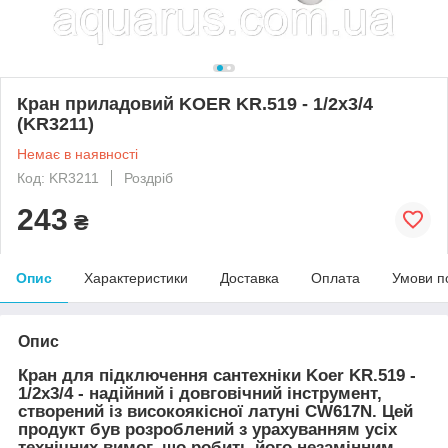
Кран приладовий KOER KR.519 - 1/2x3/4
(KR3211)
Немає в наявності
Код: KR3211
Роздріб
243
₴
Опис
Характеристики
Доставка
Оплата
Умови п
Опис
Кран для підключення сантехніки Koer KR.519 -
1/2x3/4 - надійний і довговічний інструмент,
створений із високоякісної латуні CW617N. Цей
продукт був розроблений з урахуванням усіх
технічних вимог, що робить його незамінним