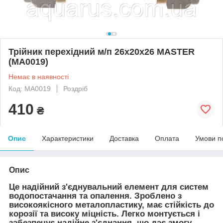
Трійник перехідний м/п 26x20x26 MASTER
(MA0019)
Немає в наявності
Код: MA0019
Роздріб
410
₴
Опис
Характеристики
Доставка
Оплата
Умови п
Опис
Це надійний з'єднувальний елемент для систем
водопостачання та опалення. Зроблено з
високоякісного металопластику, має стійкість до
корозії та високу міцність. Легко монтується і
забезпечує надійне з'єднання, що дає змогу