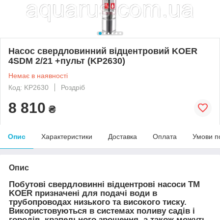
Насос свердловинний відцентровий KOER
4SDM 2/21 +пульт (KP2630)
Немає в наявності
Код: KP2630
Роздріб
8 810
₴
Опис
Характеристики
Доставка
Оплата
Умови п
Опис
Побутові свердловинні відцентрові насоси ТМ
KOER призначенi для подачі води в
трубопроводах низького та високого тиску.
Використовуються в системах поливу садів і
городів, крапельного зрошення, а також можуть