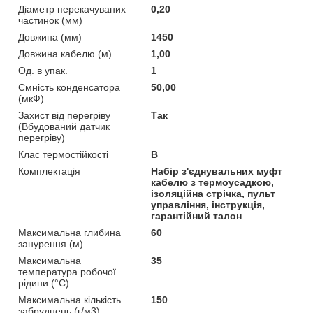
Діаметр перекачуваних
0,20
частинок (мм)
Довжина (мм)
1450
Довжина кабелю (м)
1,00
Од. в упак.
1
Ємність конденсатора
50,00
(мкФ)
Захист від перегріву
Так
(Вбудований датчик
перегріву)
Клас термостійкості
B
Комплектація
Набір з'єднувальних муфт
кабелю з термоусадкою,
ізоляційна стрічка, пульт
управління, інструкція,
гарантійний талон
Максимальна глибина
60
занурення (м)
Максимальна
35
температура робочої
рідини (°C)
Максимальна кількість
150
забруднень (г/м3)