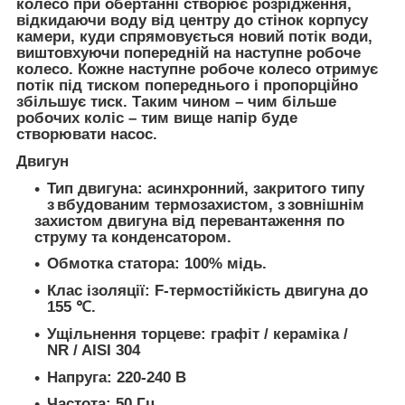
колесо при обертанні створює розрідження,
відкидаючи воду від центру до стінок корпусу
камери, куди спрямовується новий потік води,
виштовхуючи попередній на наступне робоче
колесо. Кожне наступне робоче колесо отримує
потік під тиском попереднього і пропорційно
збільшує тиск. Таким чином – чим більше
робочих коліс – тим вище напір буде
створювати насос.
Двигун
Тип двигуна: асинхронний, закритого типу
з вбудованим термозахистом, з зовнішнім
захистом двигуна від перевантаження по
струму та конденсатором.
Обмотка статора: 100% мідь.
Клас ізоляції: F-термостійкість двигуна до
155 ℃.
Ущільнення торцеве: графіт / кераміка /
NR / AISI 304
Напруга: 220-240 В
Частота: 50 Гц