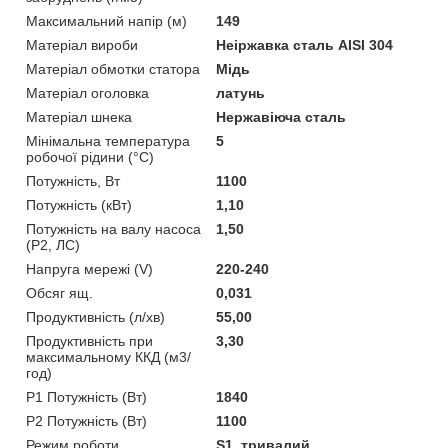
Максимальний напір (м)
149
Матеріал вироби
Неіржавка сталь AISI 304
Матеріал обмотки статора
Мідь
Матеріал оголовка
латунь
Матеріал шнека
Нержавіюча сталь
Мінімальна температура
5
робочої рідини (°C)
Потужність, Вт
1100
Потужність (кВт)
1,10
Потужність на валу насоса
1,50
(P2, ЛС)
Напруга мережі (V)
220-240
Обсяг ящ.
0,031
Продуктивність (л/хв)
55,00
Продуктивність при
3,30
максимальному ККД (м3/
год)
Р1 Потужність (Вт)
1840
Р2 Потужність (Вт)
1100
Режим роботи
S1, тривалий