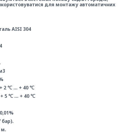
використовуватися для монтажу автоматичних
аль AISI 304
4
.
м3
0%
 2 ℃ … + 40 ℃
+ 5 ℃ … + 40 ℃
 0,01%
 бар).
 м.