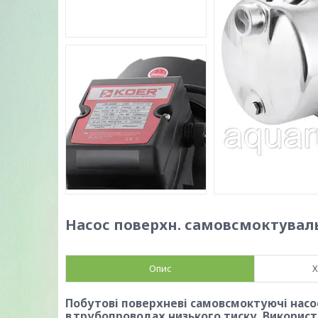
Насос поверхн. самовсмоктувальн
Опис
Х
Побутові поверхневi самовсмоктуючі насо
в трубопроводах низького тиску. Використо