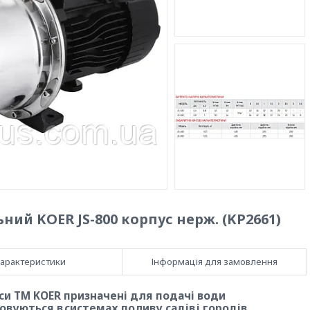
ий KOER JS-800 корпус нерж. (KP2661)
арактеристики
Інформація для замовлення
си ТМ KOER призначенi для подачі води
вуються в системах поливу садів і городів,