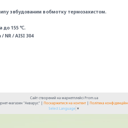
типу з вбудованим в обмотку термозахистом.
а до 155 ℃.
/ NR / AISI 304
Сайт створений на маркетплейсі
Prom.ua
Інтернет-магазин "Акварус" |
Поскаржитися на контент
|
Політика конфіденційн
Select Language
▼