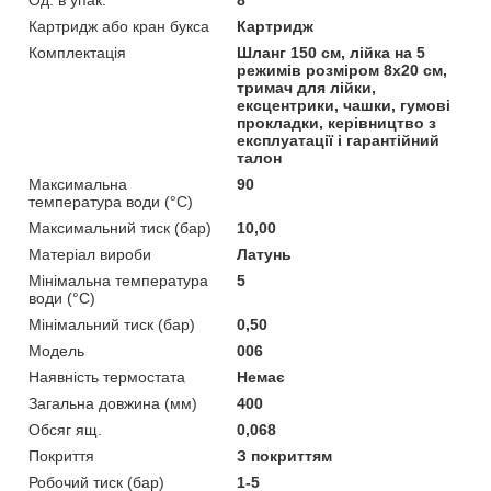
Картридж або кран букса
Картридж
Комплектація
Шланг 150 см, лійка на 5
режимів розміром 8х20 см,
тримач для лійки,
ексцентрики, чашки, гумові
прокладки, керівництво з
експлуатації і гарантійний
талон
Максимальна
90
температура води (°C)
Максимальний тиск (бар)
10,00
Матеріал вироби
Латунь
Мінімальна температура
5
води (°C)
Мінімальний тиск (бар)
0,50
Мoдель
006
Наявність термостата
Немає
Загальна довжина (мм)
400
Обсяг ящ.
0,068
Покриття
З покриттям
Робочий тиск (бар)
1-5