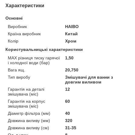
Характеристики
Основні
Виробник
HAIBO
Країна виробник
Китай
Колір
Хром
Користувальницькі характеристики
MAX різниця тиску гарячої
1,50
і холодної води (бар)
Вага ящ.
20,750
Тип виробу
Змішувачі для ванни з
довгим виливом
Гарантія на деталі
12
змішувача (міс)
Гарантія на корпус
60
змішувача (міс)
Діаметр фільтра (мм)
40
Довжина виливу (мм)
320
Довжина виливу (см)
31-35
Од. в упак.
8