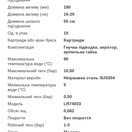
Довжина виливу (мм)
180
Довжина виливу (см)
16-20
Довжина шланга
50 см
під'єднання
Од. в упак.
10
Картридж або кран букса
Картридж
Комплектація
Гнучка підводка, аератор,
кріпильна гайка
Максимальна
90
температура води (°C)
Максимальний тиск (бар)
10,00
Матеріал вироби
Неіржавка сталь SUS304
Мінімальна температура
5
води (°C)
Мінімальний тиск (бар)
0,50
Мoдель
LR74033
Обсяг ящ.
0,062
Покриття
Без покриття
Робочий тиск (бар)
1-5
Стиль
Модерн