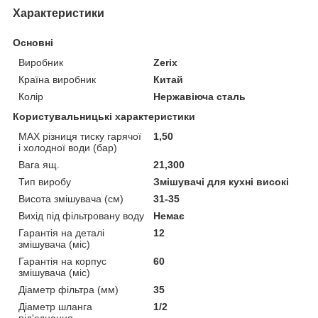
Характеристики
Основні
Виробник
Zerix
Країна виробник
Китай
Колір
Нержавіюча сталь
Користувальницькі характеристики
MAX різниця тиску гарячої
1,50
і холодної води (бар)
Вага ящ.
21,300
Тип виробу
Змішувачі для кухні високі
Висота змішувача (см)
31-35
Вихід під фільтровану воду
Немає
Гарантія на деталі
12
змішувача (міс)
Гарантія на корпус
60
змішувача (міс)
Діаметр фільтра (мм)
35
Діаметр шланга
1/2
під'єднання